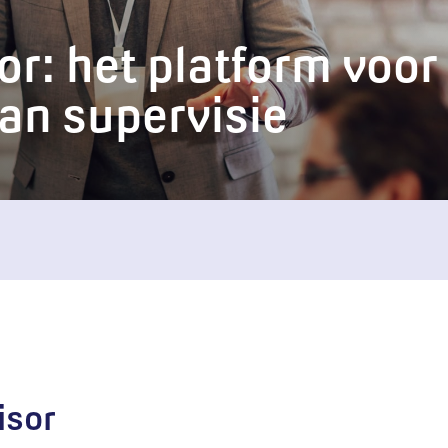
r: het platform voor
an supervisie
isor