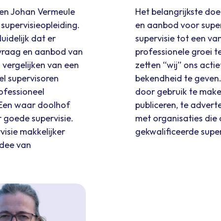
 en Johan Vermeule
Het belangrijkste doe
 supervisieopleiding.
en aanbod voor super
uidelijk dat er
supervisie tot een v
 vraag en aanbod van
professionele groei 
 vergelijken van een
zetten “wij” ons acti
eel supervisoren
bekendheid te geven
rofessioneel
door gebruik te make
 Een waar doolhof
publiceren, te advert
r goede supervisie.
met organisaties die 
isie makkelijker
gekwalificeerde supe
idee van