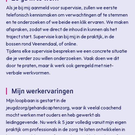
Zeer goed
Als je bij mij aanmeld voor supervisie, zullen we eerste
telefonisch kennismaken om verwachtingen af te stemmen
Omschrijf je ervaring met deze supervisor
en te onderzoeken of we beide een klik ervaren. We maken
afspraken, zodat we direct de inhoud in kunnen als het
traject start. Supervisie kan bij mij in de praktijk, in de
Sluiten
bossen rond Veenendaal, of online.
Tijdens elke supervisie bespreken we een concrete situatie
die je verder zou willen onderzoeken. Vaak doen we dit
door te praten, maar ik werk ook geregeld met niet-
Je naam (zichtbaar bij je beoordeling)
verbale werkvormen.
Mijn werkervaringen
E-mailadres
Mijn loopbaan is gestart in de
jeugdzorg/gehandicaptenzorg, waar ik veelal coachend
mocht werken met ouders en heb gewerkt als
leidinggevende. Nu werk ik 5 jaar volledig vanuit mijn eigen
praktijk om professionals in de zorg te laten ontwikkelen in