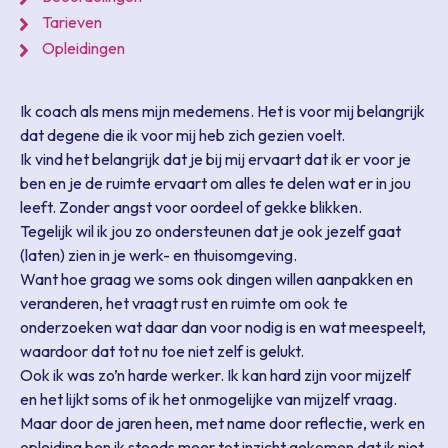
Tarieven
Opleidingen
Ik coach als mens mijn medemens. Het is voor mij belangrijk
dat degene die ik voor mij heb zich gezien voelt.
Ik vind het belangrijk dat je bij mij ervaart dat ik er voor je
ben en je de ruimte ervaart om alles te delen wat er in jou
leeft. Zonder angst voor oordeel of gekke blikken.
Tegelijk wil ik jou zo ondersteunen dat je ook jezelf gaat
(laten) zien in je werk- en thuisomgeving.
Want hoe graag we soms ook dingen willen aanpakken en
veranderen, het vraagt rust en ruimte om ook te
onderzoeken wat daar dan voor nodig is en wat meespeelt,
waardoor dat tot nu toe niet zelf is gelukt.
Ook ik was zo’n harde werker. Ik kan hard zijn voor mijzelf
en het lijkt soms of ik het onmogelijke van mijzelf vraag.
Maar door de jaren heen, met name door reflectie, werk en
opleiding ben ik steeds meer tot inzicht gekomen dat ik niet