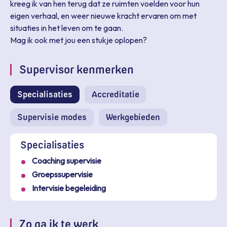
kreeg ik van hen terug dat ze ruimten voelden voor hun
eigen verhaal, en weer nieuwe kracht ervaren om met
situaties in het leven om te gaan.
Mag ik ook met jou een stukje oplopen?
Supervisor kenmerken
Specialisaties
Accreditatie
Supervisie modes
Werkgebieden
Specialisaties
Vraag een beoordeling op bij een
Coaching supervisie
klant
Groepssupervisie
Geef een beoordeling
Beoordeel Marielle Oosterbeek
Intervisie begeleiding
Stuur een Whatsapp bericht of e-mail naar je klanten
om beoordelingen op te vragen.
Hoe was je ervaring met deze supervisor?
Zo ga ik te werk