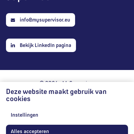
info@mysupervisor.eu
Bekijk LinkedIn pagina
© 2026 - MySupervisor
Deze website maakt gebruik van
Algemene voorwaarden
cookies
Privacy verklaring
Instellingen
Digital: Sterke Zaak
Alles accepteren