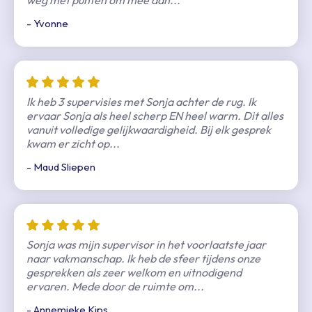
weg met punten om mee aan...
Sluiten
- Yvonne
Je naam (zichtbaar bij je beoordeling)
Ik heb 3 supervisies met Sonja achter de rug. Ik
ervaar Sonja als heel scherp EN heel warm. Dit alles
vanuit volledige gelijkwaardigheid. Bij elk gesprek
kwam er zicht op...
E-mailadres
- Maud Sliepen
Sonja was mijn supervisor in het voorlaatste jaar
Beoordeling versturen
naar vakmanschap. Ik heb de sfeer tijdens onze
gesprekken als zeer welkom en uitnodigend
ervaren. Mede door de ruimte om...
- Annemieke Kips