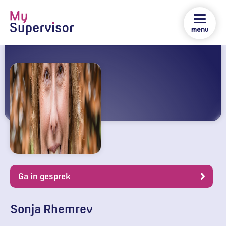
menu
Ga in gesprek
Sonja Rhemrev