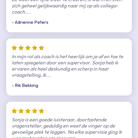
zich geheel gelijkwaardig naar mij op als collega-
coach....
- Adrienne Peters
In mijn rol als coach is het heerlijk om je af en toe te
laten spiegelen door een supervisor. Sonja heb ik
Vraag een beoordeling op bij een
ervaren als heel deskundig en scherp in haar
klant
Geef een beoordeling
vraagstelling, Ik...
Beoordeel Sonja Rhemrev
- Rik Bekking
Stuur een Whatsapp bericht of e-mail naar je klanten
om beoordelingen op te vragen.
Hoe was je ervaring met deze supervisor?
Zeer goed
Sonja is een goede luisteraar, doortastende
vragensteller, geduldig en weet de vinger op de
Omschrijf je ervaring met deze supervisor
gevoelige plek te leggen. Na elke supervisie ging ik