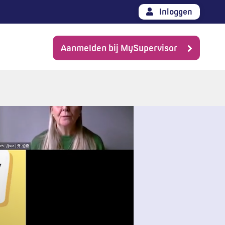
Inloggen
Aanmelden bij MySupervisor