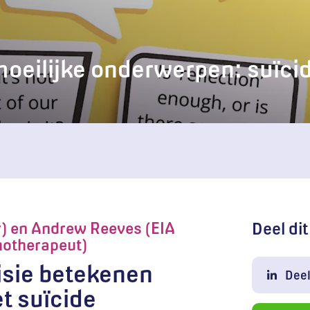
moeilijke onderwerpen: suïci
r) en Andrew Reeves (EIA
Deel dit
hotherapeut)
isie betekenen
Deel
t suïcide