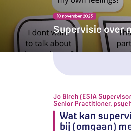
10 november 2023
Supervisie over 
Jo Birch (ESIA Superviso
Senior Practitioner, psyc
Wat kan superv
bij (omgaan) me